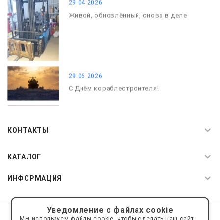
29.04.2026
Живой, обновлённый, снова в деле
29.06.2026
С Днём кораблестроителя!
08.05.2026
С Днём Победы. Память, которая с
КОНТАКТЫ
нами
КАТАЛОГ
ИНФОРМАЦИЯ
Уведомление о файлах cookie
© 2019—2026 Интернет пространство АкваРос
sale@a-ros.ru
Мы используем файлы cookie, чтобы сделать наш сайт