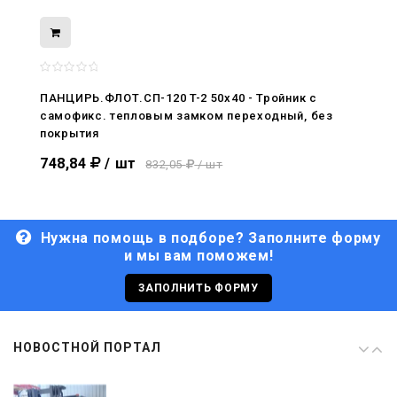
08.05.2026
С Днём Победы. Память, которая с
нами
ПАНЦИРЬ.ФЛОТ.СП-120 T-2 50x40 - Тройник c
самофикс. тепловым замком переходный, без
29.04.2026
покрытия
Живой, обновлённый, снова в деле
748,84
/ шт
832,05
/ шт
Нужна помощь в подборе? Заполните форму
и мы вам поможем!
29.06.2026
С Днём кораблестроителя!
ЗАПОЛНИТЬ ФОРМУ
08.05.2026
НОВОСТНОЙ ПОРТАЛ
С Днём Победы. Память, которая с
нами