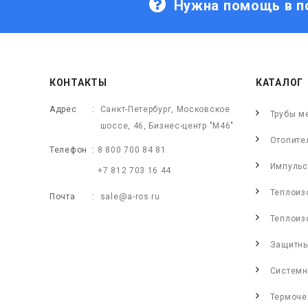
Нужна помощь в п
КОНТАКТЫ
КАТАЛОГ
Адрес
Санкт-Петербург, Московское
Трубы м
шоссе, 46, Бизнес-центр "М46"
Отопите
Телефон
8 800 700 84 81
Импульс
+7 812 703 16 44
Теплоиз
Почта
sale@a-ros.ru
Теплоиз
Защитны
Системн
Термоче