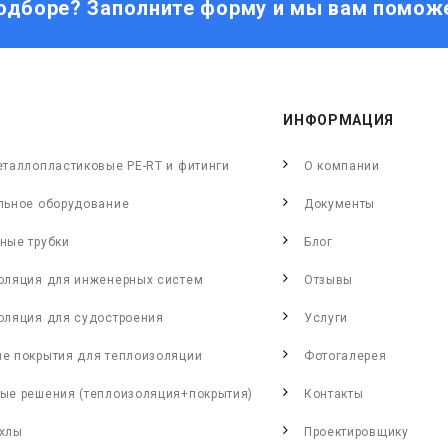
одборе? Заполните форму и мы вам помож
ИНФОРМАЦИЯ
еталлопластиковые PE-RT и фитинги
О компании
льное оборудование
Документы
ные трубки
Блог
оляция для инженерных систем
Отзывы
оляция для судостроения
Услуги
е покрытия для теплоизоляции
Фотогалерея
ые решения (теплоизоляция+покрытия)
Контакты
хлы
Проектировщику