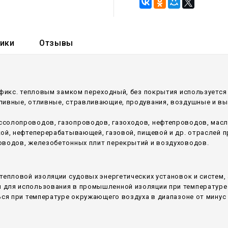
тики
Отзывы
офикс. тепловым замком переходный, без покрытия используетс
аливные, отливные, стравливающие, продувания, воздушные и в
ссолопроводов, газопроводов, газоходов, нефтепроводов, мас
кой, нефтеперерабатывающей, газовой, пищевой и др. отраслей
оводов, железобетонных плит перекрытий и воздуховодов.
тепловой изоляции судовых энергетических установок и систем,
для использования в промышленной изоляции при температуре 
ся при температуре окружающего воздуха в диапазоне от минус 6