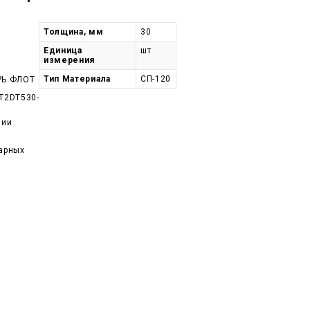
Толщина, мм
30
Единица
шт
измерения
Тип Материала
СП-120
РЬ.ФЛОТ
T2DT530-
чии
арных