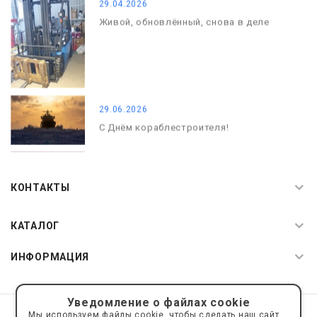
29.04.2026
Живой, обновлённый, снова в деле
29.06.2026
С Днём кораблестроителя!
08.05.2026
С Днём Победы. Память, которая с
КОНТАКТЫ
нами
КАТАЛОГ
ИНФОРМАЦИЯ
Уведомление о файлах cookie
© 2019—2026 Интернет пространство АкваРос
sale@a-ros.ru
Мы используем файлы cookie, чтобы сделать наш сайт