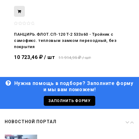
08.05.2026
С Днём Победы. Память, которая с
нами
ПАНЦИРЬ.ФЛОТ.СП-120 T-2 533x60 - Тройник c
самофикс. тепловым замком переходный, без
29.04.2026
покрытия
Живой, обновлённый, снова в деле
10 723,46
/ шт
11 914,95
/ шт
Нужна помощь в подборе? Заполните форму
и мы вам поможем!
29.06.2026
С Днём кораблестроителя!
ЗАПОЛНИТЬ ФОРМУ
08.05.2026
НОВОСТНОЙ ПОРТАЛ
С Днём Победы. Память, которая с
нами