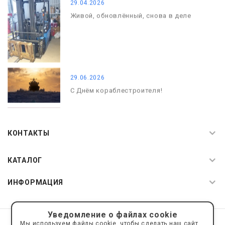
29.04.2026
Живой, обновлённый, снова в деле
29.06.2026
С Днём кораблестроителя!
08.05.2026
С Днём Победы. Память, которая с
КОНТАКТЫ
нами
КАТАЛОГ
ИНФОРМАЦИЯ
Уведомление о файлах cookie
© 2019—2026 Интернет пространство АкваРос
sale@a-ros.ru
Мы используем файлы cookie, чтобы сделать наш сайт