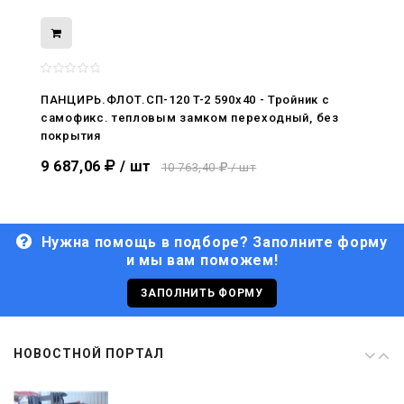
08.05.2026
С Днём Победы. Память, которая с
нами
ПАНЦИРЬ.ФЛОТ.СП-120 T-2 590x40 - Тройник c
самофикс. тепловым замком переходный, без
29.04.2026
покрытия
Живой, обновлённый, снова в деле
9 687,06
/ шт
10 763,40
/ шт
Нужна помощь в подборе? Заполните форму
и мы вам поможем!
29.06.2026
С Днём кораблестроителя!
ЗАПОЛНИТЬ ФОРМУ
08.05.2026
НОВОСТНОЙ ПОРТАЛ
С Днём Победы. Память, которая с
нами