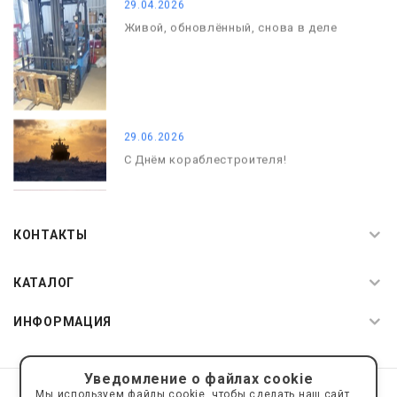
29.04.2026
Живой, обновлённый, снова в деле
29.06.2026
С Днём кораблестроителя!
08.05.2026
С Днём Победы. Память, которая с
КОНТАКТЫ
нами
КАТАЛОГ
ИНФОРМАЦИЯ
Уведомление о файлах cookie
© 2019—2026 Интернет пространство АкваРос
sale@a-ros.ru
Мы используем файлы cookie, чтобы сделать наш сайт