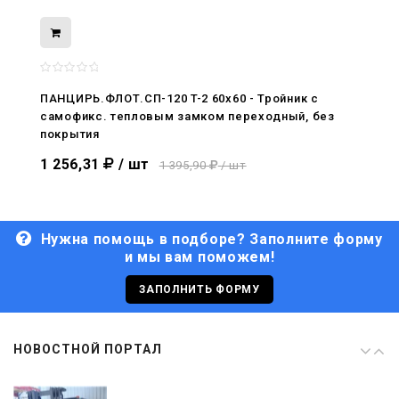
08.05.2026
С Днём Победы. Память, которая с
нами
ПАНЦИРЬ.ФЛОТ.СП-120 T-2 60x60 - Тройник c
самофикс. тепловым замком переходный, без
29.04.2026
покрытия
Живой, обновлённый, снова в деле
1 256,31
/ шт
1 395,90
/ шт
Нужна помощь в подборе? Заполните форму
и мы вам поможем!
29.06.2026
С Днём кораблестроителя!
ЗАПОЛНИТЬ ФОРМУ
08.05.2026
НОВОСТНОЙ ПОРТАЛ
С Днём Победы. Память, которая с
нами