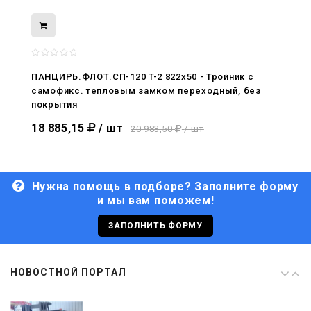
08.05.2026
С Днём Победы. Память, которая с
нами
ПАНЦИРЬ.ФЛОТ.СП-120 T-2 822x50 - Тройник c
самофикс. тепловым замком переходный, без
29.04.2026
покрытия
Живой, обновлённый, снова в деле
18 885,15
/ шт
20 983,50
/ шт
Нужна помощь в подборе? Заполните форму
и мы вам поможем!
29.06.2026
С Днём кораблестроителя!
ЗАПОЛНИТЬ ФОРМУ
08.05.2026
НОВОСТНОЙ ПОРТАЛ
С Днём Победы. Память, которая с
нами