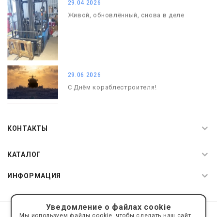
29.04.2026
Живой, обновлённый, снова в деле
29.06.2026
С Днём кораблестроителя!
08.05.2026
С Днём Победы. Память, которая с
КОНТАКТЫ
нами
КАТАЛОГ
ИНФОРМАЦИЯ
Уведомление о файлах cookie
© 2019—2026 Интернет пространство АкваРос
sale@a-ros.ru
Мы используем файлы cookie, чтобы сделать наш сайт