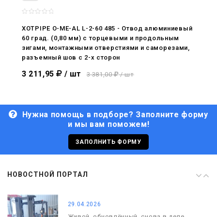
08.05.2026
С Днём Победы. Память, которая с
XOTPIPE O-ME-AL L-2-60 485 - Отвод алюминиевый
нами
60 град. (0,80 мм) с торцевыми и продольным
зигами, монтажными отверстиями и саморезами,
29.04.2026
разъемный шов с 2-х сторон
Живой, обновлённый, снова в деле
3 211,95
/ шт
3 381,00
/ шт
Нужна помощь в подборе? Заполните форму
и мы вам поможем!
29.06.2026
С Днём кораблестроителя!
ЗАПОЛНИТЬ ФОРМУ
08.05.2026
НОВОСТНОЙ ПОРТАЛ
С Днём Победы. Память, которая с
нами
29.04.2026
Живой, обновлённый, снова в деле