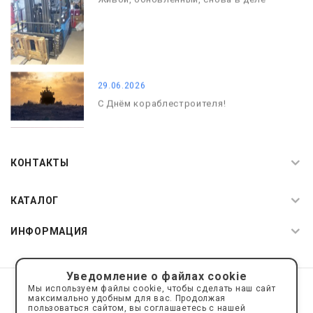
29.06.2026
С Днём кораблестроителя!
08.05.2026
С Днём Победы. Память, которая с
КОНТАКТЫ
нами
КАТАЛОГ
ИНФОРМАЦИЯ
Уведомление о файлах cookie
© 2019—2026 Интернет пространство АкваРос
sale@a-ros.ru
Мы используем файлы cookie, чтобы сделать наш сайт
Политика конфиденциальности
максимально удобным для вас. Продолжая
Политика обработки персональных данных
пользоваться сайтом, вы соглашаетесь с нашей