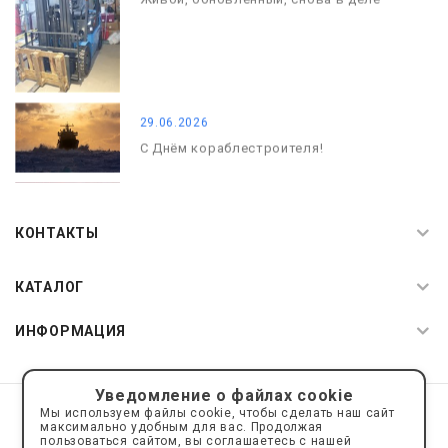
29.06.2026
С Днём кораблестроителя!
08.05.2026
С Днём Победы. Память, которая с
КОНТАКТЫ
нами
КАТАЛОГ
ИНФОРМАЦИЯ
Уведомление о файлах cookie
© 2019—2026 Интернет пространство АкваРос
sale@a-ros.ru
Мы используем файлы cookie, чтобы сделать наш сайт
Политика конфиденциальности
максимально удобным для вас. Продолжая
Политика обработки персональных данных
пользоваться сайтом, вы соглашаетесь с нашей