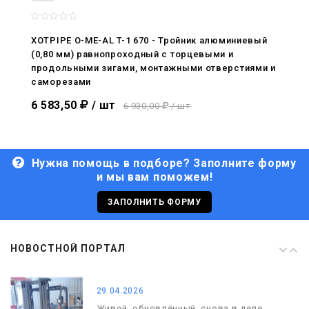
08.05.2026
С Днём Победы. Память, которая с
XOTPIPE O-ME-AL T-1 670 - Тройник алюминиевый
нами
(0,80 мм) равнопроходный с торцевыми и
продольными зигами, монтажными отверстиями и
29.04.2026
саморезами
Живой, обновлённый, снова в деле
6 583,50
/ шт
6 930,00
/ шт
Нужна помощь в подборе? Заполните форму
и мы вам поможем!
29.06.2026
С Днём кораблестроителя!
ЗАПОЛНИТЬ ФОРМУ
08.05.2026
НОВОСТНОЙ ПОРТАЛ
С Днём Победы. Память, которая с
нами
29.04.2026
Живой, обновлённый, снова в деле