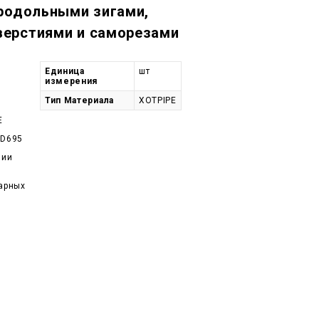
продольными зигами,
ерстиями и саморезами
Единица
шт
измерения
Тип Материала
XOTPIPE
E
D695
чии
арных