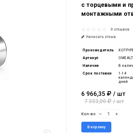
с торцевыми и 
монтажными отв
0 отзывов
Написать отзыв
Производитель
XOTPIP
Артикул
OMEALT
Наличие
В нали
Срок поставки
1-14
календ
дней
6 966,35
/ шт
7 333,00
/ шт
Кол-во
В корзину