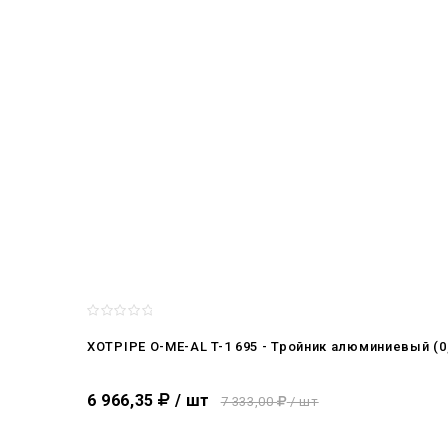
XOTPIPE O-ME-AL T-1 695 - Тройник алюминиевый 
6 966,35
/ шт
7 333,00
/ шт