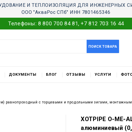
УДОВАНИЕ И ТЕПЛОИЗОЛЯЦИЯ ДЛЯ ИНЖЕНЕРНЫХ С
ООО "АкваРос СПб" ИНН 7801465346
Телефоны:
8 800 700 84 81
,
+7 812 703 16 44
ПОИСК ТОВАРА
ДОКУМЕНТЫ
БЛОГ
ОТЗЫВЫ
УСЛУГИ
ФОТО
0 мм) равнопроходный с торцевыми и продольными зигами, монтажны
XOTPIPE O-ME-AL
алюминиевый (0