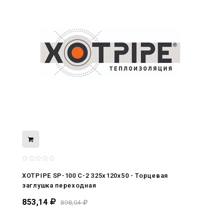
08.05.2026
С Днём Победы. Память, которая с
нами
XOTPIPE SP-100 C-2 325x120x50 - Торцевая
29.04.2026
заглушка переходная
Живой, обновлённый, снова в деле
853,14
898,04