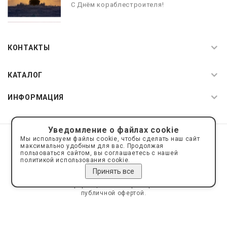
С Днём кораблестроителя!
08.05.2026
С Днём Победы. Память, которая с
КОНТАКТЫ
нами
КАТАЛОГ
ИНФОРМАЦИЯ
Уведомление о файлах cookie
© 2019—2026 Интернет пространство АкваРос
sale@a-ros.ru
Мы используем файлы cookie, чтобы сделать наш сайт
Политика конфиденциальности
максимально удобным для вас. Продолжая
Политика обработки персональных данных
пользоваться сайтом, вы соглашаетесь с нашей
политикой использования cookie.
Принять все
Сайт носит информационный характер и не является
публичной офертой.
Сделано на платформе
Eshoper.ru
Карта сайта