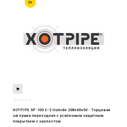
5%
08.05.2026
С Днём Победы. Память, которая с
нами
XOTPIPE SP-100 C-2 Outside 208x60x50 - Торцевая
заглушка переходная с усиленным защитным
29.04.2026
покрытием c нахлестом
Живой, обновлённый, снова в деле