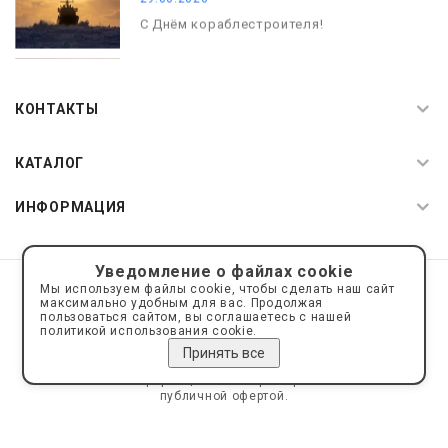
С Днём кораблестроителя!
08.05.2026
С Днём Победы. Память, которая с
КОНТАКТЫ
нами
КАТАЛОГ
ИНФОРМАЦИЯ
Уведомление о файлах cookie
© 2019—2026 Интернет пространство АкваРос
sale@a-ros.ru
Мы используем файлы cookie, чтобы сделать наш сайт
Политика конфиденциальности
максимально удобным для вас. Продолжая
Политика обработки персональных данных
пользоваться сайтом, вы соглашаетесь с нашей
политикой использования cookie.
Принять все
Сайт носит информационный характер и не является
публичной офертой.
Сделано на платформе
Eshoper.ru