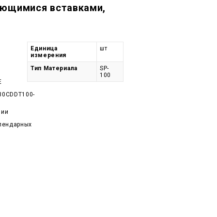
яющимися вставками,
Единица
шт
измерения
Тип Материала
SP-
100
E
30CDDT100-
чии
алендарных