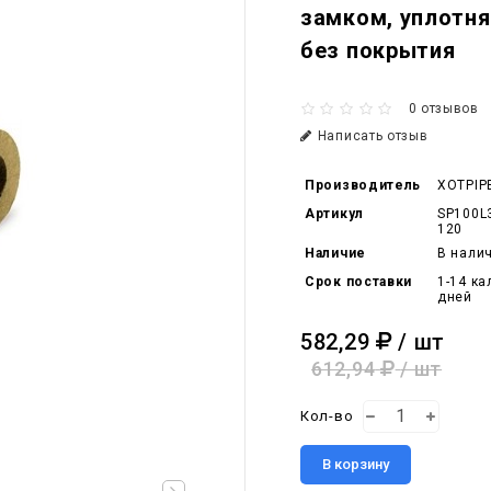
замком, уплотн
без покрытия
0 отзывов
Написать отзыв
Производитель
XOTPIP
Артикул
SP100L
120
Наличие
В нали
Срок поставки
1-14 к
дней
582,29
/ шт
612,94
/ шт
Кол-во
В корзину