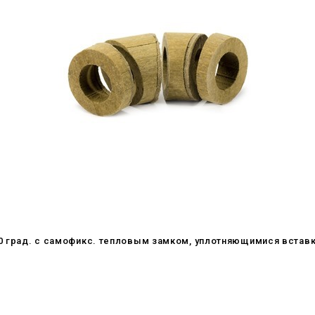
30 град. c самофикс. тепловым замком, уплотняющимися встав