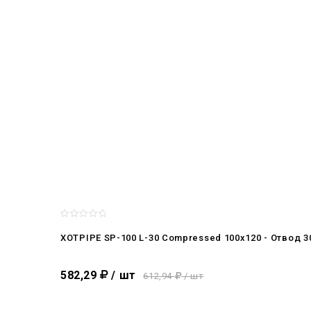
XOTPIPE SP-100 L-30 Compressed 100x120 - Отвод 
582,29
/ шт
612,94
/ шт