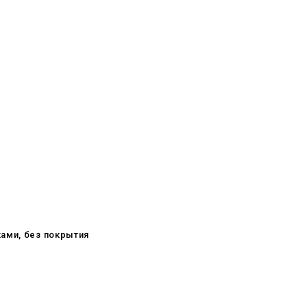
ками, без покрытия
08.05.2026
С Днём Победы. Память, которая
с нами
29.04.2026