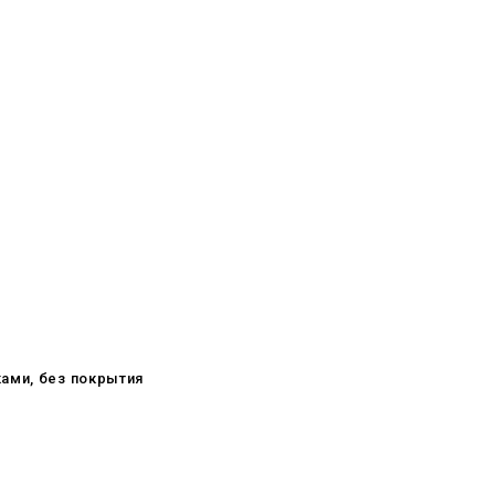
ками, без покрытия
08.05.2026
С Днём Победы. Память, которая
с нами
29.04.2026