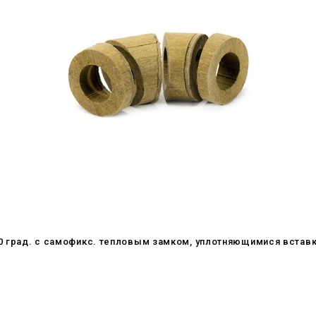
30 град. c самофикс. тепловым замком, уплотняющимися встав