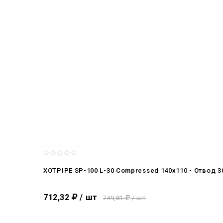
XOTPIPE SP-100 L-30 Compressed 140x110 - Отвод 
712,32
/ шт
749,81
/ шт