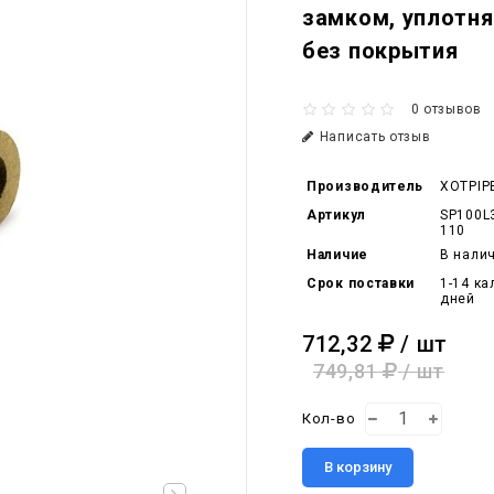
замком, уплотн
без покрытия
0 отзывов
Написать отзыв
Производитель
XOTPIP
Артикул
SP100L
110
Наличие
В нали
Срок поставки
1-14 к
дней
712,32
/ шт
749,81
/ шт
Кол-во
В корзину