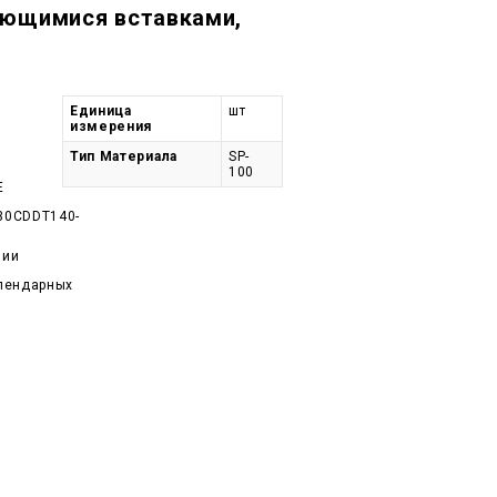
яющимися вставками,
Единица
шт
измерения
Тип Материала
SP-
100
E
30CDDT140-
чии
алендарных