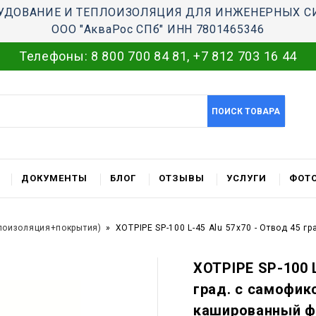
УДОВАНИЕ И ТЕПЛОИЗОЛЯЦИЯ ДЛЯ ИНЖЕНЕРНЫХ С
ООО "АкваРос СПб" ИНН 7801465346
Телефоны:
8 800 700 84 81
,
+7 812 703 16 44
ПОИСК ТОВАРА
ДОКУМЕНТЫ
БЛОГ
ОТЗЫВЫ
УСЛУГИ
ФОТО
лоизоляция+покрытия)
XOTPIPE SP-100 L-45 Alu 57x70 - Отвод 45 
XOTPIPE SP-100 L
град. c самофик
кашированный ф