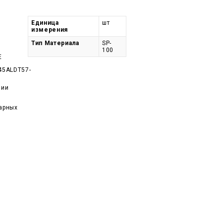
Единица
шт
измерения
Тип Материала
SP-
100
E
45ALDT57-
чии
арных