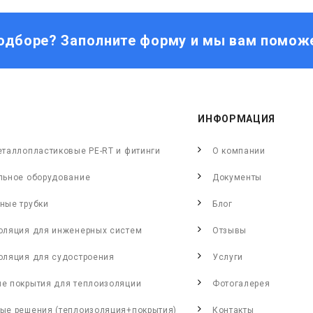
одборе? Заполните форму и мы вам помож
ИНФОРМАЦИЯ
еталлопластиковые PE-RT и фитинги
О компании
льное оборудование
Документы
ные трубки
Блог
оляция для инженерных систем
Отзывы
оляция для судостроения
Услуги
е покрытия для теплоизоляции
Фотогалерея
ые решения (теплоизоляция+покрытия)
Контакты