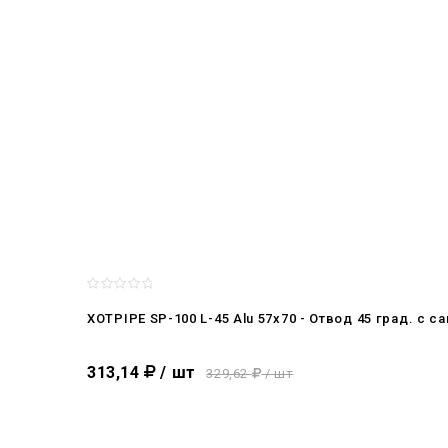
XOTPIPE SP-100 L-45 Alu 57x70 - Отвод 45 град. 
313,14
/ шт
329,62
/ шт