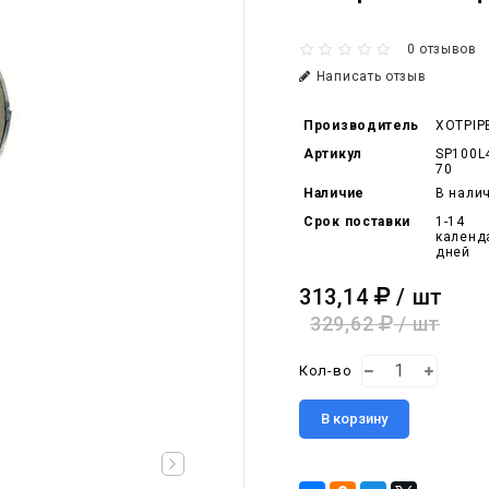
0 отзывов
Написать отзыв
Производитель
XOTPIP
Артикул
SP100L
70
Наличие
В нали
Срок поставки
1-14
календ
дней
313,14
/ шт
329,62
/ шт
Кол-во
В корзину