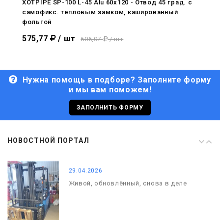
XOTPIPE SP-100 L-45 Alu 60x120 - Отвод 45 град. c
самофикс. тепловым замком, кашированный
29.04.2026
фольгой
Живой, обновлённый, снова в деле
575,77
/ шт
606,07
/ шт
Нужна помощь в подборе? Заполните форму
и мы вам поможем!
29.06.2026
С Днём кораблестроителя!
ЗАПОЛНИТЬ ФОРМУ
08.05.2026
НОВОСТНОЙ ПОРТАЛ
С Днём Победы. Память, которая с
нами
29.04.2026
Живой, обновлённый, снова в деле