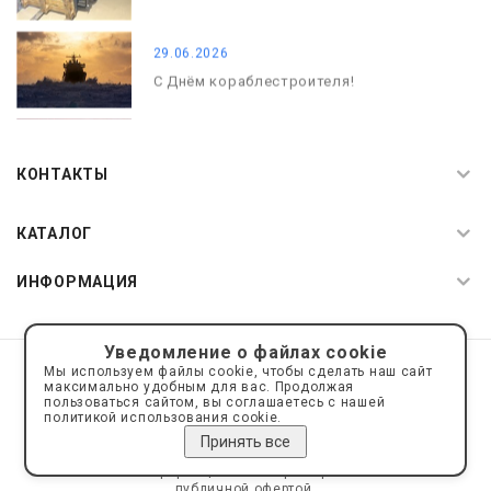
29.06.2026
С Днём кораблестроителя!
08.05.2026
С Днём Победы. Память, которая с
КОНТАКТЫ
нами
КАТАЛОГ
ИНФОРМАЦИЯ
Уведомление о файлах cookie
© 2019—2026 Интернет пространство АкваРос
sale@a-ros.ru
Мы используем файлы cookie, чтобы сделать наш сайт
Политика конфиденциальности
максимально удобным для вас. Продолжая
Политика обработки персональных данных
пользоваться сайтом, вы соглашаетесь с нашей
политикой использования cookie.
Принять все
Сайт носит информационный характер и не является
публичной офертой.