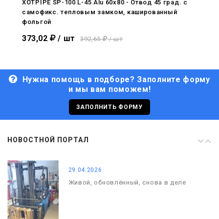
XOTPIPE SP-100 L-45 Alu 60x80 - Отвод 45 град. c
самофикс. тепловым замком, кашированный
29.04.2026
фольгой
Живой, обновлённый, снова в деле
373,02
/ шт
392,65
/ шт
Нужна помощь в подборе? Заполните форму
и мы вам поможем!
29.06.2026
С Днём кораблестроителя!
ЗАПОЛНИТЬ ФОРМУ
08.05.2026
НОВОСТНОЙ ПОРТАЛ
С Днём Победы. Память, которая с
нами
29.04.2026
Живой, обновлённый, снова в деле