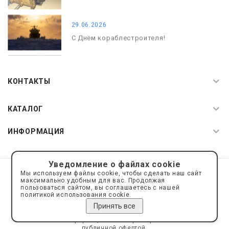
29.06.2026
С Днём кораблестроителя!
08.05.2026
С Днём Победы. Память, которая с
КОНТАКТЫ
нами
КАТАЛОГ
ИНФОРМАЦИЯ
Уведомление о файлах cookie
© 2019—2026 Интернет пространство АкваРос
sale@a-ros.ru
Мы используем файлы cookie, чтобы сделать наш сайт
Политика конфиденциальности
максимально удобным для вас. Продолжая
Политика обработки персональных данных
пользоваться сайтом, вы соглашаетесь с нашей
политикой использования cookie.
Принять все
Сайт носит информационный характер и не является
публичной офертой.