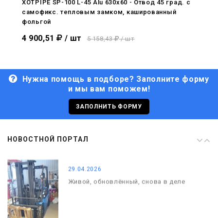
XOTPIPE SP-100 L-45 Alu 630x60 - Отвод 45 град. c
самофикс. тепловым замком, кашированный
29.04.2026
фольгой
Живой, обновлённый, снова в деле
4 900,51
/ шт
5 158,43
/ шт
Нужна помощь в подборе? Заполните форму
и мы вам поможем!
29.06.2026
С Днём кораблестроителя!
ЗАПОЛНИТЬ ФОРМУ
08.05.2026
НОВОСТНОЙ ПОРТАЛ
С Днём Победы. Память, которая с
нами
29.04.2026
Живой, обновлённый, снова в деле