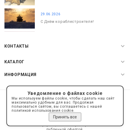
29.06.2026
С Днём кораблестроителя!
08.05.2026
С Днём Победы. Память, которая с
КОНТАКТЫ
нами
КАТАЛОГ
ИНФОРМАЦИЯ
Уведомление о файлах cookie
© 2019—2026 Интернет пространство АкваРос
sale@a-ros.ru
Мы используем файлы cookie, чтобы сделать наш сайт
Политика конфиденциальности
максимально удобным для вас. Продолжая
Политика обработки персональных данных
пользоваться сайтом, вы соглашаетесь с нашей
политикой использования cookie.
Принять все
Сайт носит информационный характер и не является
публичной офертой.