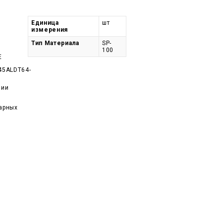
Единица
шт
измерения
Тип Материала
SP-
100
E
45ALDT64-
чии
арных