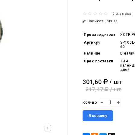
0 отзывов
Написать отзыв
Производитель
XOTPIP
Артикул
SP100L
60
Наличие
В нали
Срок поставки
1-14
календ
дней
301,60
/ шт
317,47
/ шт
Кол-во
В корзину