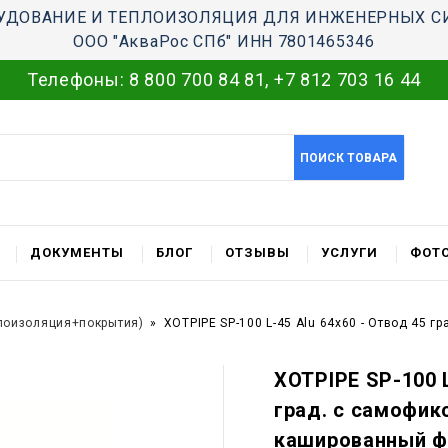
УДОВАНИЕ И ТЕПЛОИЗОЛЯЦИЯ ДЛЯ ИНЖЕНЕРНЫХ С
ООО "АкваРос СПб" ИНН 7801465346
Телефоны:
8 800 700 84 81
,
+7 812 703 16 44
ПОИСК ТОВАРА
ДОКУМЕНТЫ
БЛОГ
ОТЗЫВЫ
УСЛУГИ
ФОТО
лоизоляция+покрытия)
XOTPIPE SP-100 L-45 Alu 64x60 - Отвод 45 
XOTPIPE SP-100 L
град. c самофик
кашированный ф