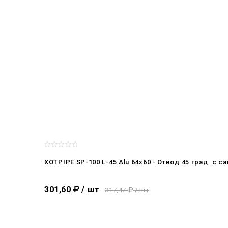
XOTPIPE SP-100 L-45 Alu 64x60 - Отвод 45 град. 
301,60
/ шт
317,47
/ шт