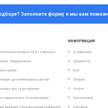
одборе? Заполните форму и мы вам помож
ИНФОРМАЦИЯ
еталлопластиковые PE-RT и фитинги
О компании
льное оборудование
Документы
ные трубки
Блог
оляция для инженерных систем
Отзывы
оляция для судостроения
Услуги
е покрытия для теплоизоляции
Фотогалерея
ые решения (теплоизоляция+покрытия)
Контакты