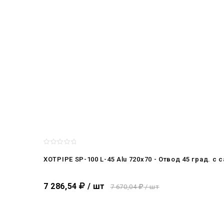
XOTPIPE SP-100 L-45 Alu 720x70 - Отвод 45 град.
7 286,54
/ шт
7 670,04
/ шт