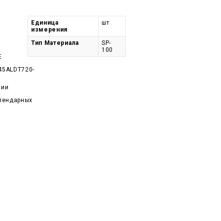
Единица
шт
измерения
Тип Материала
SP-
100
E
45ALDT720-
чии
алендарных