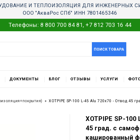
УДОВАНИЕ И ТЕПЛОИЗОЛЯЦИЯ ДЛЯ ИНЖЕНЕРНЫХ С
ООО "АкваРос СПб" ИНН 7801465346
Телефоны:
8 800 700 84 81
,
+7 812 703 16 44
ПОИСК ТОВАРА
ДОКУМЕНТЫ
БЛОГ
ОТЗЫВЫ
УСЛУГИ
ФОТО
оизоляция+покрытия)
XOTPIPE SP-100 L-45 Alu 720x70 - Отвод 45 
XOTPIPE SP-100 L
45 град. c само
кашированный ф