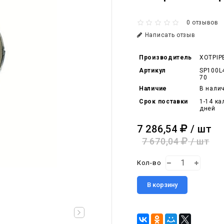
0 отзывов
Написать отзыв
Производитель
XOTPIP
Артикул
SP100L
70
Наличие
В нали
Срок поставки
1-14 к
дней
7 286,54
/ шт
7 670,04
/ шт
Кол-во
В корзину