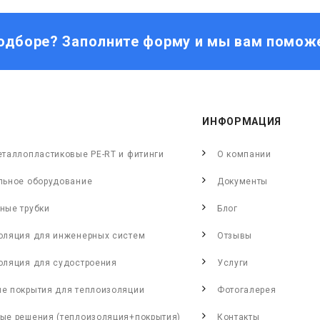
одборе? Заполните форму и мы вам помож
ИНФОРМАЦИЯ
еталлопластиковые PE-RT и фитинги
О компании
льное оборудование
Документы
ные трубки
Блог
оляция для инженерных систем
Отзывы
оляция для судостроения
Услуги
е покрытия для теплоизоляции
Фотогалерея
ые решения (теплоизоляция+покрытия)
Контакты