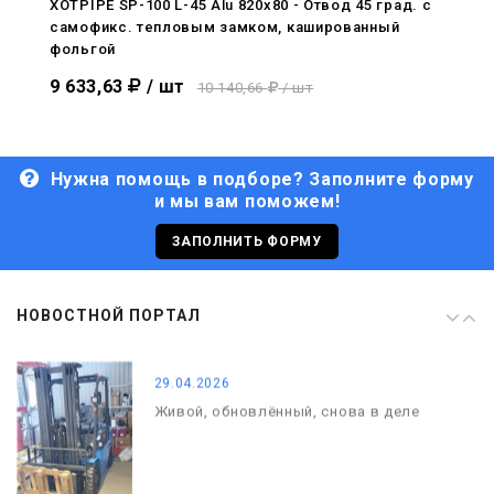
XOTPIPE SP-100 L-45 Alu 820x80 - Отвод 45 град. c
самофикс. тепловым замком, кашированный
29.04.2026
фольгой
Живой, обновлённый, снова в деле
9 633,63
/ шт
10 140,66
/ шт
Нужна помощь в подборе? Заполните форму
и мы вам поможем!
29.06.2026
С Днём кораблестроителя!
ЗАПОЛНИТЬ ФОРМУ
08.05.2026
НОВОСТНОЙ ПОРТАЛ
С Днём Победы. Память, которая с
нами
29.04.2026
Живой, обновлённый, снова в деле