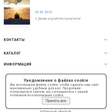
29.06.2026
С Днём кораблестроителя!
08.05.2026
С Днём Победы. Память, которая с
КОНТАКТЫ
нами
КАТАЛОГ
ИНФОРМАЦИЯ
Уведомление о файлах cookie
© 2019—2026 Интернет пространство АкваРос
sale@a-ros.ru
Мы используем файлы cookie, чтобы сделать наш сайт
Политика конфиденциальности
максимально удобным для вас. Продолжая
Политика обработки персональных данных
пользоваться сайтом, вы соглашаетесь с нашей
политикой использования cookie.
Принять все
Сайт носит информационный характер и не является
публичной офертой.