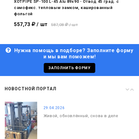
XOTPIPE SP-100 L-45 Alu 89x90 - Отвод 45 град. c
самофикс. тепловым замком, кашированный
29.04.2026
фольгой
Живой, обновлённый, снова в деле
557,73
/ шт
587,08
/ шт
Нужна помощь в подборе? Заполните форму
и мы вам поможем!
29.06.2026
С Днём кораблестроителя!
ЗАПОЛНИТЬ ФОРМУ
08.05.2026
НОВОСТНОЙ ПОРТАЛ
С Днём Победы. Память, которая с
нами
29.04.2026
Живой, обновлённый, снова в деле