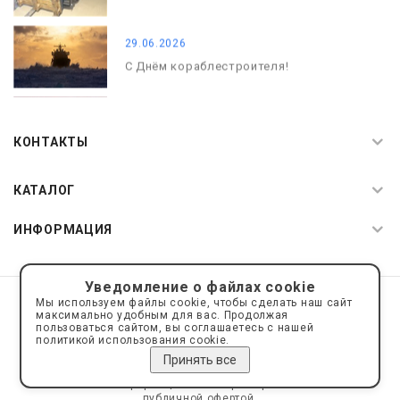
29.06.2026
С Днём кораблестроителя!
08.05.2026
С Днём Победы. Память, которая с
КОНТАКТЫ
нами
КАТАЛОГ
ИНФОРМАЦИЯ
Уведомление о файлах cookie
© 2019—2026 Интернет пространство АкваРос
sale@a-ros.ru
Мы используем файлы cookie, чтобы сделать наш сайт
Политика конфиденциальности
максимально удобным для вас. Продолжая
Политика обработки персональных данных
пользоваться сайтом, вы соглашаетесь с нашей
политикой использования cookie.
Принять все
Сайт носит информационный характер и не является
публичной офертой.