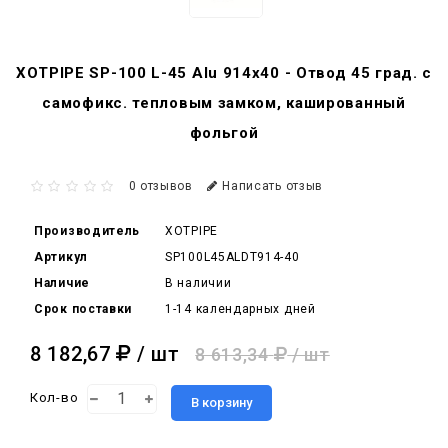
XOTPIPE SP-100 L-45 Alu 914x40 - Отвод 45 град. c
самофикс. тепловым замком, кашированный
фольгой
0 отзывов
Написать отзыв
Производитель
XOTPIPE
Артикул
SP100L45ALDT914-40
Наличие
В наличии
Срок поставки
1-14 календарных дней
8 182,67
/ шт
8 613,34
/ шт
Кол-во
В корзину