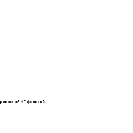
ированной НГ фольгой
08.05.2026
С Днём Победы. Память, которая
с нами
29.04.2026