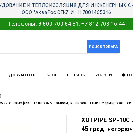
УДОВАНИЕ И ТЕПЛОИЗОЛЯЦИЯ ДЛЯ ИНЖЕНЕРНЫХ С
ООО "АкваРос СПб" ИНН 7801465346
Телефоны:
8 800 700 84 81
,
+7 812 703 16 44
ПОИСК ТОВАРА
ДОКУМЕНТЫ
БЛОГ
ОТЗЫВЫ
УСЛУГИ
ФОТО
)
горючий c самофикс. тепловым замком, кашированный неармированной
XOTPIPE SP-100 L
45 град. негорю