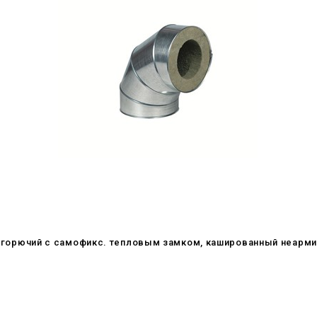
. негорючий c самофикс. тепловым замком, кашированный неарм