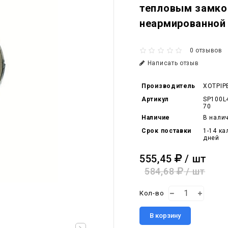
тепловым замко
неармированной
0 отзывов
Написать отзыв
Производитель
XOTPIP
Артикул
SP100L
70
Наличие
В нали
Срок поставки
1-14 к
дней
555,45
/ шт
584,68
/ шт
Кол-во
В корзину