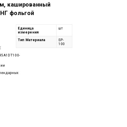
м, кашированный
 НГ фольгой
Единица
шт
измерения
Тип Материала
SP-
100
E
45A1DT100-
чии
алендарных