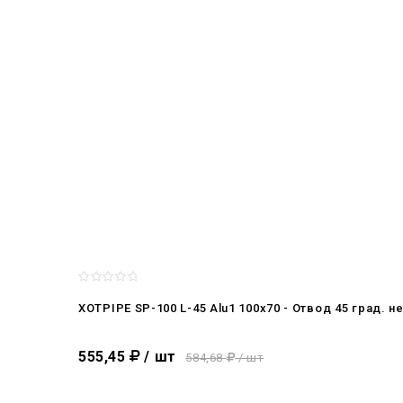
XOTPIPE SP-100 L-45 Alu1 100x70 - Отвод 45 град
555,45
/ шт
584,68
/ шт