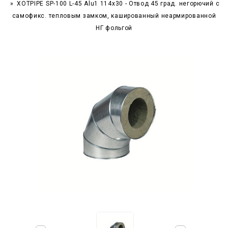
XOTPIPE SP-100 L-45 Alu1 114x30 - Отвод 45 град. негорючий c
самофикс. тепловым замком, кашированный неармированной
НГ фольгой