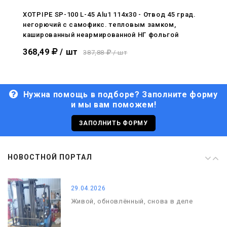
С Днём Победы. Память, которая с
нами
XOTPIPE SP-100 L-45 Alu1 114x30 - Отвод 45 град.
негорючий c самофикс. тепловым замком,
29.04.2026
кашированный неармированной НГ фольгой
Живой, обновлённый, снова в деле
368,49
/ шт
387,88
/ шт
Нужна помощь в подборе? Заполните форму
и мы вам поможем!
29.06.2026
С Днём кораблестроителя!
ЗАПОЛНИТЬ ФОРМУ
08.05.2026
НОВОСТНОЙ ПОРТАЛ
С Днём Победы. Память, которая с
нами
29.04.2026
Живой, обновлённый, снова в деле