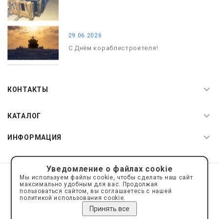
29.06.2026
С Днём кораблестроителя!
08.05.2026
С Днём Победы. Память, которая с
КОНТАКТЫ
нами
КАТАЛОГ
ИНФОРМАЦИЯ
Уведомление о файлах cookie
© 2019—2026 Интернет пространство АкваРос
sale@a-ros.ru
Мы используем файлы cookie, чтобы сделать наш сайт
Политика конфиденциальности
максимально удобным для вас. Продолжая
Политика обработки персональных данных
пользоваться сайтом, вы соглашаетесь с нашей
политикой использования cookie.
Принять все