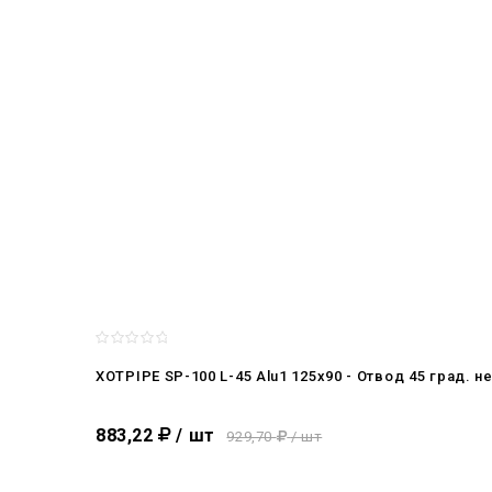
XOTPIPE SP-100 L-45 Alu1 125x90 - Отвод 45 град
883,22
/ шт
929,70
/ шт