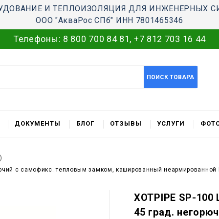
УДОВАНИЕ И ТЕПЛОИЗОЛЯЦИЯ ДЛЯ ИНЖЕНЕРНЫХ С
ООО "АкваРос СПб" ИНН 7801465346
Телефоны:
8 800 700 84 81
,
+7 812 703 16 44
ПОИСК ТОВАРА
ДОКУМЕНТЫ
БЛОГ
ОТЗЫВЫ
УСЛУГИ
ФОТО
)
горючий c самофикс. тепловым замком, кашированный неармированной
XOTPIPE SP-100 L
45 град. негорю