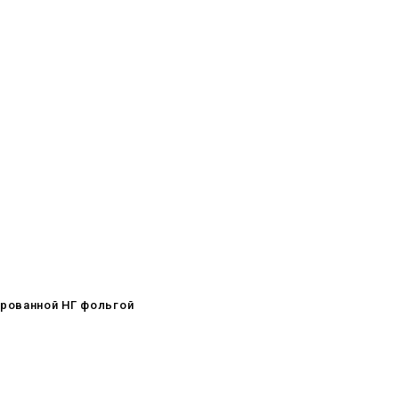
ированной НГ фольгой
08.05.2026
С Днём Победы. Память, которая
с нами
29.04.2026