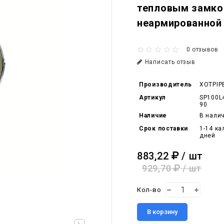
тепловым замко
неармированной
0 отзывов
Написать отзыв
Производитель
XOTPIP
Артикул
SP100L
90
Наличие
В нали
Срок поставки
1-14 к
дней
883,22
/ шт
929,70
/ шт
Кол-во
В корзину