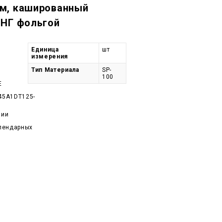
м, кашированный
 НГ фольгой
Единица
шт
измерения
Тип Материала
SP-
100
E
45A1DT125-
чии
алендарных