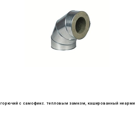
. негорючий c самофикс. тепловым замком, кашированный неарм