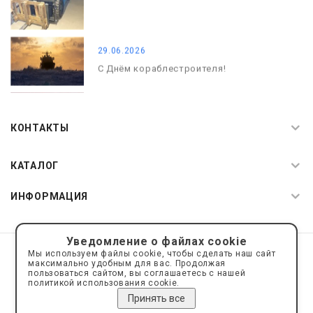
29.06.2026
С Днём кораблестроителя!
08.05.2026
С Днём Победы. Память, которая с
КОНТАКТЫ
нами
КАТАЛОГ
ИНФОРМАЦИЯ
Уведомление о файлах cookie
© 2019—2026 Интернет пространство АкваРос
sale@a-ros.ru
Мы используем файлы cookie, чтобы сделать наш сайт
Политика конфиденциальности
максимально удобным для вас. Продолжая
Политика обработки персональных данных
пользоваться сайтом, вы соглашаетесь с нашей
политикой использования cookie.
Принять все