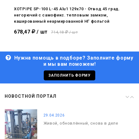
С Днём Победы. Память, которая с
нами
XOTPIPE SP-100 L-45 Alu1 129x70 - Отвод 45 град.
негорючий c самофикс. тепловым замком,
29.04.2026
кашированный неармированной НГ фольгой
Живой, обновлённый, снова в деле
678,47
/ шт
714,18
/ шт
Нужна помощь в подборе? Заполните форму
и мы вам поможем!
29.06.2026
С Днём кораблестроителя!
ЗАПОЛНИТЬ ФОРМУ
08.05.2026
НОВОСТНОЙ ПОРТАЛ
С Днём Победы. Память, которая с
нами
29.04.2026
Живой, обновлённый, снова в деле