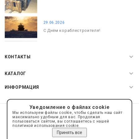
29.06.2026
С Днём кораблестроителя!
08.05.2026
С Днём Победы. Память, которая с
КОНТАКТЫ
нами
КАТАЛОГ
ИНФОРМАЦИЯ
Уведомление о файлах cookie
© 2019—2026 Интернет пространство АкваРос
sale@a-ros.ru
Мы используем файлы cookie, чтобы сделать наш сайт
Политика конфиденциальности
максимально удобным для вас. Продолжая
Политика обработки персональных данных
пользоваться сайтом, вы соглашаетесь с нашей
политикой использования cookie.
Принять все