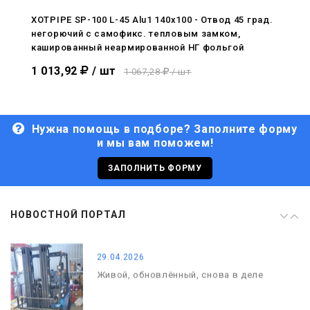
С Днём Победы. Память, которая с
нами
XOTPIPE SP-100 L-45 Alu1 140x100 - Отвод 45 град.
негорючий c самофикс. тепловым замком,
29.04.2026
кашированный неармированной НГ фольгой
Живой, обновлённый, снова в деле
1 013,92
/ шт
1 067,28
/ шт
Нужна помощь в подборе? Заполните форму
и мы вам поможем!
29.06.2026
С Днём кораблестроителя!
ЗАПОЛНИТЬ ФОРМУ
08.05.2026
НОВОСТНОЙ ПОРТАЛ
С Днём Победы. Память, которая с
нами
29.04.2026
Живой, обновлённый, снова в деле