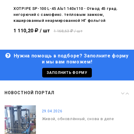
С Днём Победы. Память, которая с
нами
XOTPIPE SP-100 L-45 Alu1 140x110 - Отвод 45 град.
негорючий c самофикс. тепловым замком,
29.04.2026
кашированный неармированной НГ фольгой
Живой, обновлённый, снова в деле
1 110,20
/ шт
1 168,63
/ шт
Нужна помощь в подборе? Заполните форму
и мы вам поможем!
29.06.2026
С Днём кораблестроителя!
ЗАПОЛНИТЬ ФОРМУ
08.05.2026
НОВОСТНОЙ ПОРТАЛ
С Днём Победы. Память, которая с
нами
29.04.2026
Живой, обновлённый, снова в деле