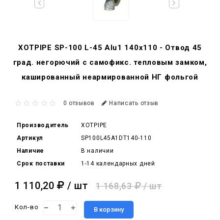
XOTPIPE SP-100 L-45 Alu1 140x110 - Отвод 45
град. негорючий c самофикс. тепловым замком,
кашированный неармированной НГ фольгой
0 отзывов
Написать отзыв
Производитель
XOTPIPE
Артикул
SP100L45A1DT140-110
Наличие
В наличии
Срок поставки
1-14 календарных дней
1 110,20
/ шт
1 168,63
/ шт
Кол-во
В корзину