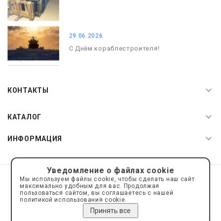
29.06.2026
С Днём кораблестроителя!
08.05.2026
С Днём Победы. Память, которая с
КОНТАКТЫ
нами
КАТАЛОГ
ИНФОРМАЦИЯ
Уведомление о файлах cookie
© 2019—2026 Интернет пространство АкваРос
sale@a-ros.ru
Мы используем файлы cookie, чтобы сделать наш сайт
Политика конфиденциальности
максимально удобным для вас. Продолжая
Политика обработки персональных данных
пользоваться сайтом, вы соглашаетесь с нашей
политикой использования cookie.
Принять все