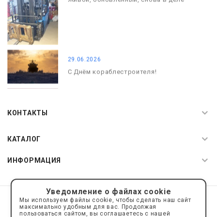
29.06.2026
С Днём кораблестроителя!
08.05.2026
С Днём Победы. Память, которая с
КОНТАКТЫ
нами
КАТАЛОГ
ИНФОРМАЦИЯ
Уведомление о файлах cookie
© 2019—2026 Интернет пространство АкваРос
sale@a-ros.ru
Мы используем файлы cookie, чтобы сделать наш сайт
Политика конфиденциальности
максимально удобным для вас. Продолжая
Политика обработки персональных данных
пользоваться сайтом, вы соглашаетесь с нашей