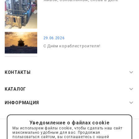
29.06.2026
С Днём кораблестроителя!
08.05.2026
С Днём Победы. Память, которая с
КОНТАКТЫ
нами
КАТАЛОГ
ИНФОРМАЦИЯ
Уведомление о файлах cookie
© 2019—2026 Интернет пространство АкваРос
sale@a-ros.ru
Мы используем файлы cookie, чтобы сделать наш сайт
Политика конфиденциальности
максимально удобным для вас. Продолжая
Политика обработки персональных данных
пользоваться сайтом, вы соглашаетесь с нашей