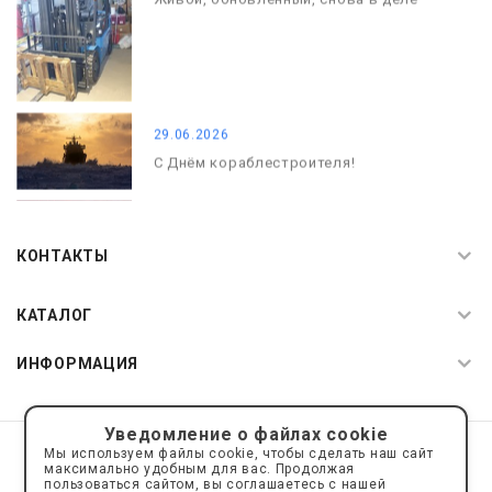
29.06.2026
С Днём кораблестроителя!
08.05.2026
С Днём Победы. Память, которая с
КОНТАКТЫ
нами
КАТАЛОГ
ИНФОРМАЦИЯ
Уведомление о файлах cookie
© 2019—2026 Интернет пространство АкваРос
sale@a-ros.ru
Мы используем файлы cookie, чтобы сделать наш сайт
Политика конфиденциальности
максимально удобным для вас. Продолжая
Политика обработки персональных данных
пользоваться сайтом, вы соглашаетесь с нашей