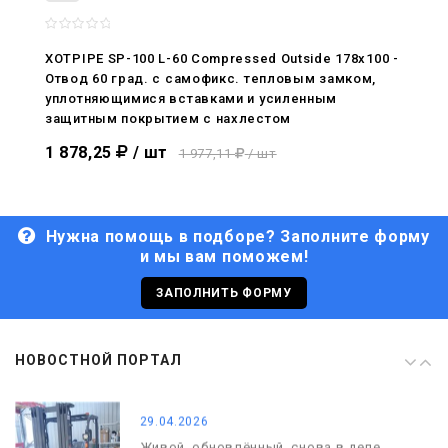
08.05.2026
С Днём Победы. Память, которая с
XOTPIPE SP-100 L-60 Compressed Outside 178x100 -
нами
Отвод 60 град. c самофикс. тепловым замком,
уплотняющимися вставками и усиленным
29.04.2026
защитным покрытием с нахлестом
Живой, обновлённый, снова в деле
1 878,25
/ шт
1 977,11
/ шт
Нужна помощь в подборе? Заполните форму
и мы вам поможем!
29.06.2026
С Днём кораблестроителя!
ЗАПОЛНИТЬ ФОРМУ
08.05.2026
НОВОСТНОЙ ПОРТАЛ
С Днём Победы. Память, которая с
нами
29.04.2026
Живой, обновлённый, снова в деле