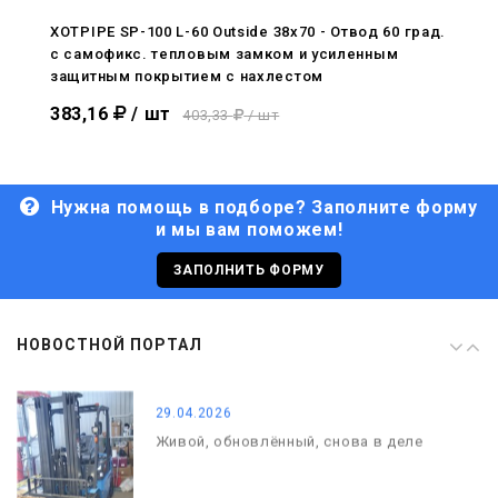
С Днём Победы. Память, которая с
нами
XOTPIPE SP-100 L-60 Outside 38x70 - Отвод 60 град.
c самофикс. тепловым замком и усиленным
29.04.2026
защитным покрытием с нахлестом
Живой, обновлённый, снова в деле
383,16
/ шт
403,33
/ шт
Нужна помощь в подборе? Заполните форму
и мы вам поможем!
29.06.2026
С Днём кораблестроителя!
ЗАПОЛНИТЬ ФОРМУ
08.05.2026
НОВОСТНОЙ ПОРТАЛ
С Днём Победы. Память, которая с
нами
29.04.2026
Живой, обновлённый, снова в деле