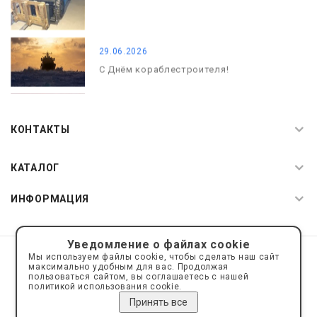
29.06.2026
С Днём кораблестроителя!
08.05.2026
С Днём Победы. Память, которая с
КОНТАКТЫ
нами
КАТАЛОГ
ИНФОРМАЦИЯ
Уведомление о файлах cookie
© 2019—2026 Интернет пространство АкваРос
sale@a-ros.ru
Мы используем файлы cookie, чтобы сделать наш сайт
Политика конфиденциальности
максимально удобным для вас. Продолжая
Политика обработки персональных данных
пользоваться сайтом, вы соглашаетесь с нашей
политикой использования cookie.
Принять все