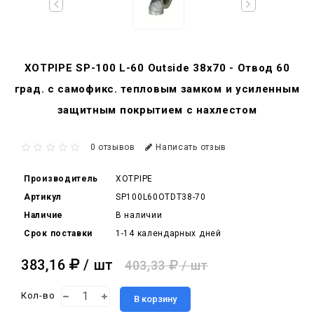
XOTPIPE SP-100 L-60 Outside 38x70 - Отвод 60
град. c самофикс. тепловым замком и усиленным
защитным покрытием с нахлестом
0 отзывов
Написать отзыв
Производитель
XOTPIPE
Артикул
SP100L60OTDT38-70
Наличие
В наличии
Срок поставки
1-14 календарных дней
383,16
/ шт
403,33
/ шт
Кол-во
В корзину