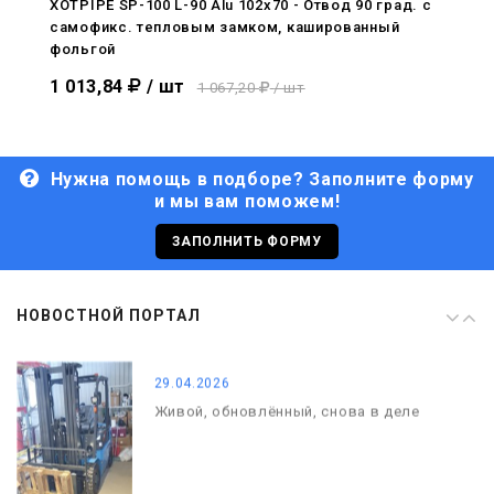
XOTPIPE SP-100 L-90 Alu 102x70 - Отвод 90 град. c
самофикс. тепловым замком, кашированный
29.04.2026
фольгой
Живой, обновлённый, снова в деле
1 013,84
/ шт
1 067,20
/ шт
Нужна помощь в подборе? Заполните форму
и мы вам поможем!
29.06.2026
С Днём кораблестроителя!
ЗАПОЛНИТЬ ФОРМУ
08.05.2026
НОВОСТНОЙ ПОРТАЛ
С Днём Победы. Память, которая с
нами
29.04.2026
Живой, обновлённый, снова в деле