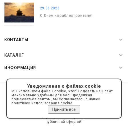
29.06.2026
С Днём кораблестроителя!
08.05.2026
С Днём Победы. Память, которая с
КОНТАКТЫ
нами
КАТАЛОГ
ИНФОРМАЦИЯ
Уведомление о файлах cookie
© 2019—2026 Интернет пространство АкваРос
sale@a-ros.ru
Мы используем файлы cookie, чтобы сделать наш сайт
Политика конфиденциальности
максимально удобным для вас. Продолжая
Политика обработки персональных данных
пользоваться сайтом, вы соглашаетесь с нашей
политикой использования cookie.
Принять все
Сайт носит информационный характер и не является
публичной офертой.
Сделано на платформе
Eshoper.ru