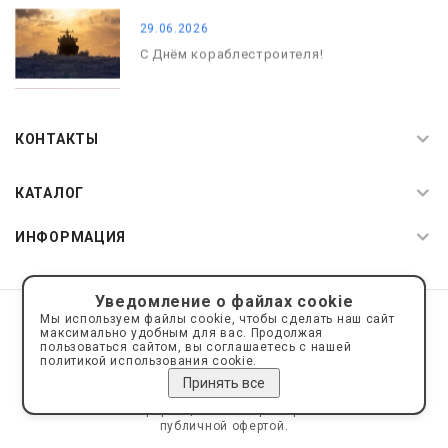
29.06.2026
С Днём кораблестроителя!
08.05.2026
С Днём Победы. Память, которая с
КОНТАКТЫ
нами
КАТАЛОГ
ИНФОРМАЦИЯ
Уведомление о файлах cookie
© 2019—2026 Интернет пространство АкваРос
sale@a-ros.ru
Мы используем файлы cookie, чтобы сделать наш сайт
Политика конфиденциальности
максимально удобным для вас. Продолжая
Политика обработки персональных данных
пользоваться сайтом, вы соглашаетесь с нашей
политикой использования cookie.
Принять все
Сайт носит информационный характер и не является
публичной офертой.
Сделано на платформе
Eshoper.ru