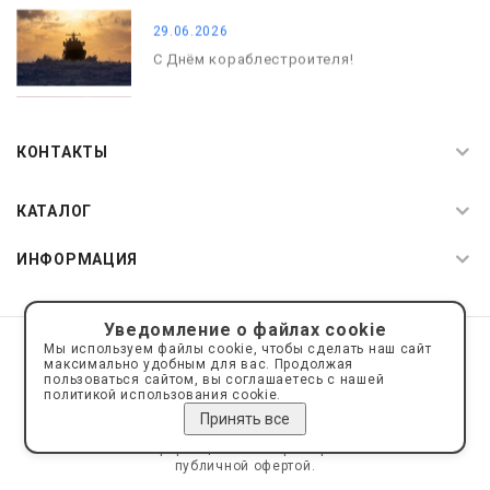
29.06.2026
С Днём кораблестроителя!
08.05.2026
С Днём Победы. Память, которая с
КОНТАКТЫ
нами
КАТАЛОГ
ИНФОРМАЦИЯ
Уведомление о файлах cookie
© 2019—2026 Интернет пространство АкваРос
sale@a-ros.ru
Мы используем файлы cookie, чтобы сделать наш сайт
Политика конфиденциальности
максимально удобным для вас. Продолжая
Политика обработки персональных данных
пользоваться сайтом, вы соглашаетесь с нашей
политикой использования cookie.
Принять все
Сайт носит информационный характер и не является
публичной офертой.
Сделано на платформе
Eshoper.ru