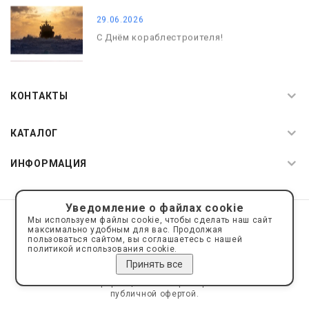
29.06.2026
С Днём кораблестроителя!
08.05.2026
С Днём Победы. Память, которая с
КОНТАКТЫ
нами
КАТАЛОГ
ИНФОРМАЦИЯ
Уведомление о файлах cookie
© 2019—2026 Интернет пространство АкваРос
sale@a-ros.ru
Мы используем файлы cookie, чтобы сделать наш сайт
Политика конфиденциальности
максимально удобным для вас. Продолжая
Политика обработки персональных данных
пользоваться сайтом, вы соглашаетесь с нашей
политикой использования cookie.
Принять все
Сайт носит информационный характер и не является
публичной офертой.
Сделано на платформе
Eshoper.ru