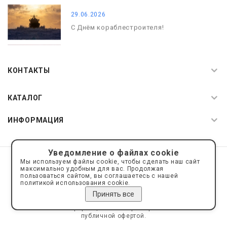
29.06.2026
С Днём кораблестроителя!
08.05.2026
С Днём Победы. Память, которая с
КОНТАКТЫ
нами
КАТАЛОГ
ИНФОРМАЦИЯ
Уведомление о файлах cookie
© 2019—2026 Интернет пространство АкваРос
sale@a-ros.ru
Мы используем файлы cookie, чтобы сделать наш сайт
Политика конфиденциальности
максимально удобным для вас. Продолжая
Политика обработки персональных данных
пользоваться сайтом, вы соглашаетесь с нашей
политикой использования cookie.
Принять все
Сайт носит информационный характер и не является
публичной офертой.
Сделано на платформе
Eshoper.ru