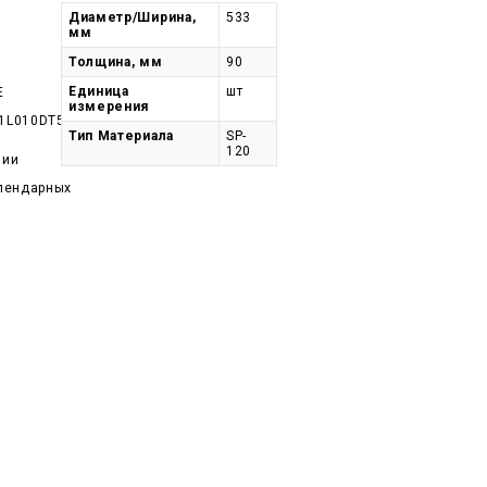
Диаметр/Ширина,
533
мм
Толщина, мм
90
Единица
шт
E
измерения
1L010DT533-
Тип Материала
SP-
120
чии
алендарных