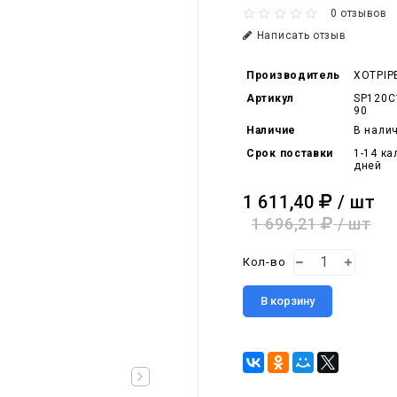
0 отзывов
Написать отзыв
Производитель
XOTPIP
Артикул
SP120C
90
Наличие
В нали
Срок поставки
1-14 к
дней
1 611,40
/ шт
1 696,21
/ шт
Кол-во
В корзину