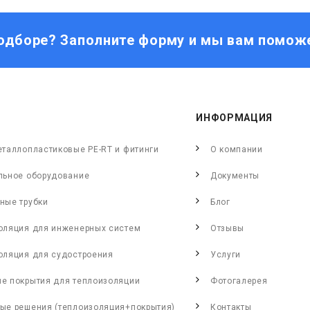
одборе? Заполните форму и мы вам помож
ИНФОРМАЦИЯ
еталлопластиковые PE-RT и фитинги
О компании
льное оборудование
Документы
ные трубки
Блог
оляция для инженерных систем
Отзывы
оляция для судостроения
Услуги
е покрытия для теплоизоляции
Фотогалерея
ые решения (теплоизоляция+покрытия)
Контакты