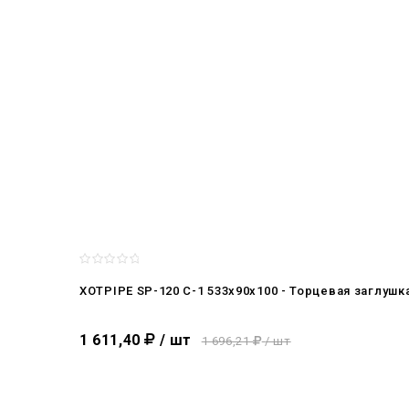
XOTPIPE SP-120 C-1 533x90x100 - Торцевая заглушк
1 611,40
/ шт
1 696,21
/ шт