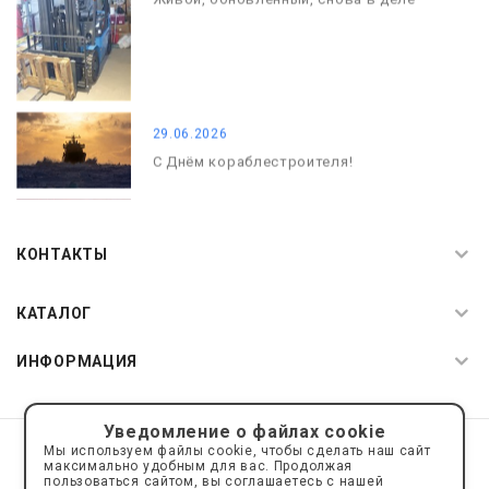
29.06.2026
С Днём кораблестроителя!
08.05.2026
С Днём Победы. Память, которая с
КОНТАКТЫ
нами
КАТАЛОГ
ИНФОРМАЦИЯ
Уведомление о файлах cookie
© 2019—2026 Интернет пространство АкваРос
sale@a-ros.ru
Мы используем файлы cookie, чтобы сделать наш сайт
Политика конфиденциальности
максимально удобным для вас. Продолжая
Политика обработки персональных данных
пользоваться сайтом, вы соглашаетесь с нашей