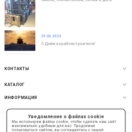
29.06.2026
С Днём кораблестроителя!
08.05.2026
С Днём Победы. Память, которая с
КОНТАКТЫ
нами
КАТАЛОГ
ИНФОРМАЦИЯ
Уведомление о файлах cookie
© 2019—2026 Интернет пространство АкваРос
sale@a-ros.ru
Мы используем файлы cookie, чтобы сделать наш сайт
Политика конфиденциальности
максимально удобным для вас. Продолжая
Политика обработки персональных данных
пользоваться сайтом, вы соглашаетесь с нашей