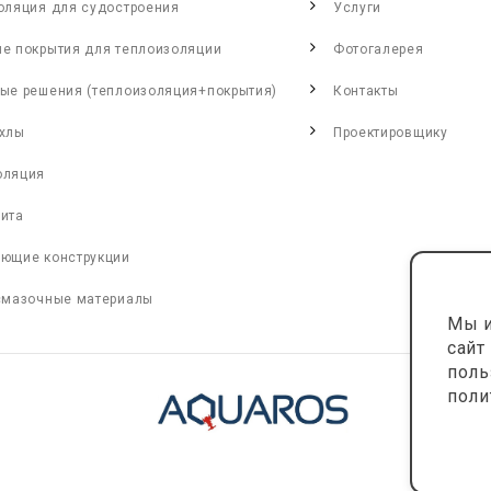
оляция для судостроения
Услуги
е покрытия для теплоизоляции
Фотогалерея
ые решения (теплоизоляция+покрытия)
Контакты
хлы
Проектировщику
оляция
ита
ющие конструкции
смазочные материалы
Мы и
сайт
поль
поли