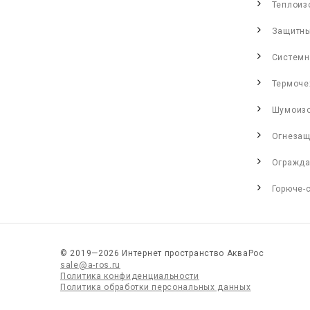
Теплоиз
Защитны
Системн
Термоче
Шумоиз
Огнезащ
Огражда
Горюче-
© 2019—2026 Интернет пространство АкваРос
sale@a-ros.ru
Политика конфиденциальности
Политика обработки персональных данных