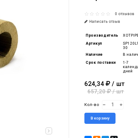
0 отзывов
Написать отзыв
Производитель
XOTPIP
Артикул
SP120L
30
Наличие
В нали
Срок поставки
1-7
календ
дней
624,34
/ шт
657,20
/ шт
Кол-во
В корзину