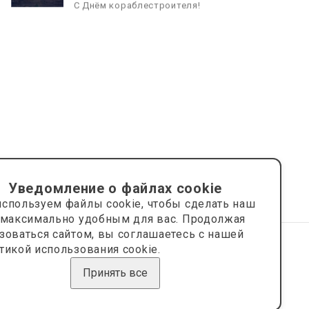
С Днём кораблестроителя!
08.05.2026
С Днём Победы. Память, которая
с нами
Уведомление о файлах cookie
спользуем файлы cookie, чтобы сделать наш
 максимально удобным для вас. Продолжая
зоваться сайтом, вы соглашаетесь с нашей
тикой использования cookie.
Сайт носит информационный характер и не является
публичной офертой.
Принять все
Сделано на платформе
Eshoper.ru