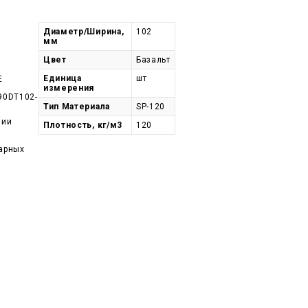
Диаметр/Ширина,
102
мм
Цвет
Базальт
Единица
шт
E
измерения
90DT102-
Тип Материала
SP-120
чии
Плотность, кг/м3
120
арных