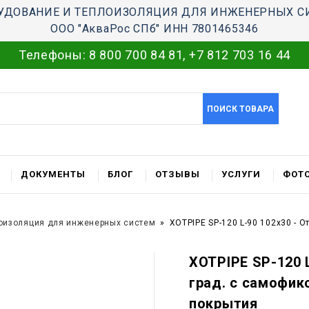
УДОВАНИЕ И ТЕПЛОИЗОЛЯЦИЯ ДЛЯ ИНЖЕНЕРНЫХ С
ООО "АкваРос СПб" ИНН 7801465346
Телефоны:
8 800 700 84 81
,
+7 812 703 16 44
ПОИСК ТОВАРА
ДОКУМЕНТЫ
БЛОГ
ОТЗЫВЫ
УСЛУГИ
ФОТО
оизоляция для инженерных систем
XOTPIPE SP-120 L-90 102x30 - 
XOTPIPE SP-120 L
град. c самофик
покрытия