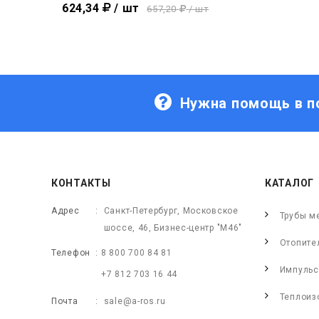
624,34
/ шт
657,20
/ шт
Нужна помощь в п
КОНТАКТЫ
КАТАЛОГ
Адрес
Санкт-Петербург, Московское
Трубы м
шоссе, 46, Бизнес-центр "М46"
Отопите
Телефон
8 800 700 84 81
Импульс
+7 812 703 16 44
Теплоиз
Почта
sale@a-ros.ru