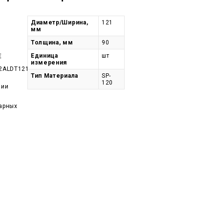
Диаметр/Ширина,
121
мм
Толщина, мм
90
Единица
шт
E
измерения
2ALDT121-
Тип Материала
SP-
120
чии
арных