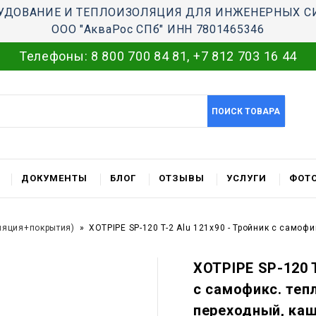
УДОВАНИЕ И ТЕПЛОИЗОЛЯЦИЯ ДЛЯ ИНЖЕНЕРНЫХ С
ООО "АкваРос СПб" ИНН 7801465346
Телефоны:
8 800 700 84 81
,
+7 812 703 16 44
ПОИСК ТОВАРА
ДОКУМЕНТЫ
БЛОГ
ОТЗЫВЫ
УСЛУГИ
ФОТО
ляция+покрытия)
XOTPIPE SP-120 T-2 Alu 121x90 - Тройник c само
XOTPIPE SP-120 T
c самофикс. те
переходный, ка