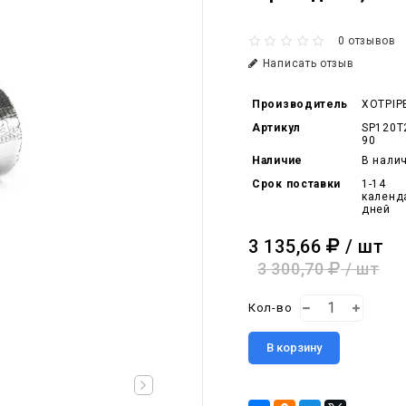
0 отзывов
Написать отзыв
Производитель
XOTPIP
Артикул
SP120T
90
Наличие
В нали
Срок поставки
1-14
календ
дней
3 135,66
/ шт
3 300,70
/ шт
Кол-во
В корзину