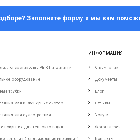
одборе? Заполните форму и мы вам помож
ИНФОРМАЦИЯ
еталлопластиковые PE-RT и фитинги
О компании
льное оборудование
Документы
ные трубки
Блог
оляция для инженерных систем
Отзывы
оляция для судостроения
Услуги
е покрытия для теплоизоляции
Фотогалерея
ые решения (теплоизоляция+покрытия)
Контакты