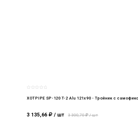
XOTPIPE SP-120 T-2 Alu 121x90 - Тройник c самоф
3 135,66
/ шт
3 300,70
/ шт