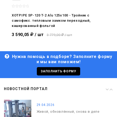
08.05.2026
С Днём Победы. Память, которая с
нами
XOTPIPE SP-120 T-2 Alu 125x100 - Тройник c
самофикс. тепловым замком переходный,
29.04.2026
кашированный фольгой
Живой, обновлённый, снова в деле
3 590,05
/ шт
3 779,00
/ шт
Нужна помощь в подборе? Заполните форму
и мы вам поможем!
29.06.2026
С Днём кораблестроителя!
ЗАПОЛНИТЬ ФОРМУ
08.05.2026
НОВОСТНОЙ ПОРТАЛ
С Днём Победы. Память, которая с
нами
29.04.2026
Живой, обновлённый, снова в деле