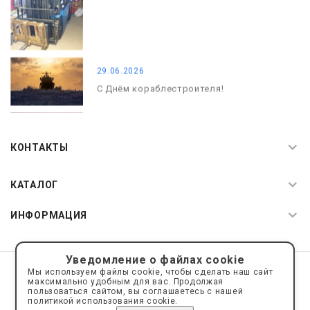
29.06.2026
С Днём кораблестроителя!
08.05.2026
С Днём Победы. Память, которая с
КОНТАКТЫ
нами
КАТАЛОГ
ИНФОРМАЦИЯ
Уведомление о файлах cookie
© 2019—2026 Интернет пространство АкваРос
sale@a-ros.ru
Мы используем файлы cookie, чтобы сделать наш сайт
Политика конфиденциальности
максимально удобным для вас. Продолжая
Политика обработки персональных данных
пользоваться сайтом, вы соглашаетесь с нашей
политикой использования cookie.