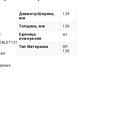
Диаметр/Ширина,
129
мм
Толщина, мм
120
Единица
шт
E
измерения
2ALDT129-
Тип Материала
SP-
120
чии
арных