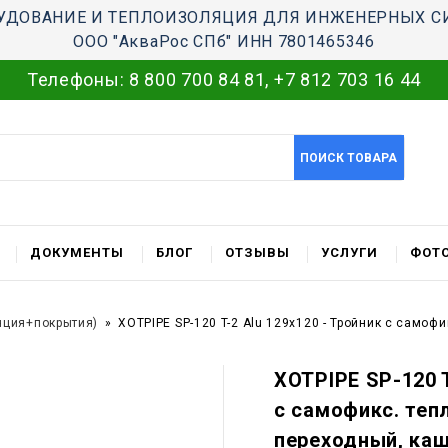
УДОВАНИЕ И ТЕПЛОИЗОЛЯЦИЯ ДЛЯ ИНЖЕНЕРНЫХ С
ООО "АкваРос СПб" ИНН 7801465346
Телефоны:
8 800 700 84 81
,
+7 812 703 16 44
ПОИСК ТОВАРА
ДОКУМЕНТЫ
БЛОГ
ОТЗЫВЫ
УСЛУГИ
ФОТО
яция+покрытия)
XOTPIPE SP-120 T-2 Alu 129x120 - Тройник c само
XOTPIPE SP-120 T
c самофикс. те
переходный, ка