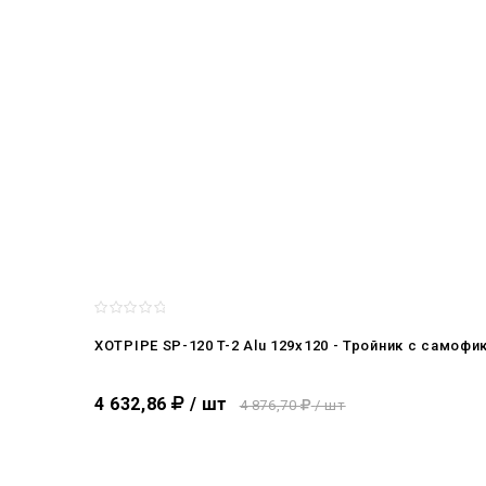
XOTPIPE SP-120 T-2 Alu 129x120 - Тройник c само
4 632,86
/ шт
4 876,70
/ шт