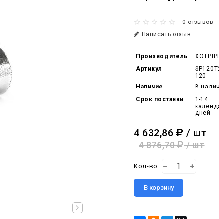
0 отзывов
Написать отзыв
Производитель
XOTPIP
Артикул
SP120T
120
Наличие
В нали
Срок поставки
1-14
календ
дней
4 632,86
/ шт
4 876,70
/ шт
Кол-во
В корзину