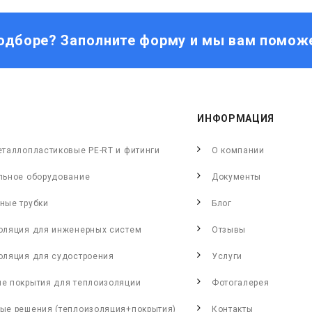
одборе? Заполните форму и мы вам помож
ИНФОРМАЦИЯ
еталлопластиковые PE-RT и фитинги
О компании
льное оборудование
Документы
ные трубки
Блог
оляция для инженерных систем
Отзывы
оляция для судостроения
Услуги
е покрытия для теплоизоляции
Фотогалерея
ые решения (теплоизоляция+покрытия)
Контакты