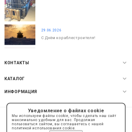
29.06.2026
С Днём кораблестроителя!
08.05.2026
С Днём Победы. Память, которая с
КОНТАКТЫ
нами
КАТАЛОГ
ИНФОРМАЦИЯ
Уведомление о файлах cookie
© 2019—2026 Интернет пространство АкваРос
sale@a-ros.ru
Мы используем файлы cookie, чтобы сделать наш сайт
Политика конфиденциальности
максимально удобным для вас. Продолжая
Политика обработки персональных данных
пользоваться сайтом, вы соглашаетесь с нашей
политикой использования cookie.