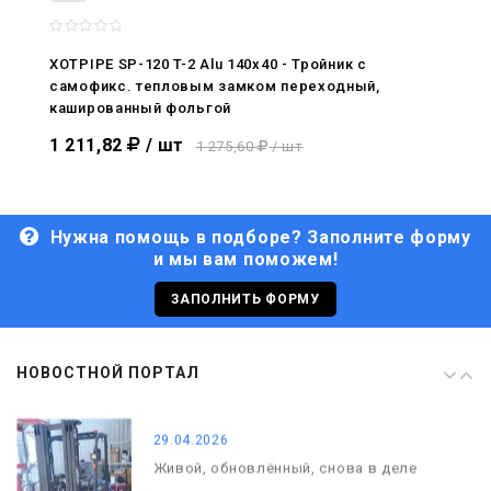
08.05.2026
С Днём Победы. Память, которая с
нами
XOTPIPE SP-120 T-2 Alu 140x40 - Тройник c
самофикс. тепловым замком переходный,
29.04.2026
кашированный фольгой
Живой, обновлённый, снова в деле
1 211,82
/ шт
1 275,60
/ шт
Нужна помощь в подборе? Заполните форму
и мы вам поможем!
29.06.2026
С Днём кораблестроителя!
ЗАПОЛНИТЬ ФОРМУ
08.05.2026
НОВОСТНОЙ ПОРТАЛ
С Днём Победы. Память, которая с
нами
29.04.2026
Живой, обновлённый, снова в деле