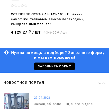
08.05.2026
С Днём Победы. Память, которая с
нами
XOTPIPE SP-120 T-2 Alu 141x100 - Тройник c
самофикс. тепловым замком переходный,
29.04.2026
кашированный фольгой
Живой, обновлённый, снова в деле
4 129,27
/ шт
4 346,60
/ шт
Нужна помощь в подборе? Заполните форму
и мы вам поможем!
29.06.2026
С Днём кораблестроителя!
ЗАПОЛНИТЬ ФОРМУ
08.05.2026
НОВОСТНОЙ ПОРТАЛ
С Днём Победы. Память, которая с
нами
29.04.2026
Живой, обновлённый, снова в деле