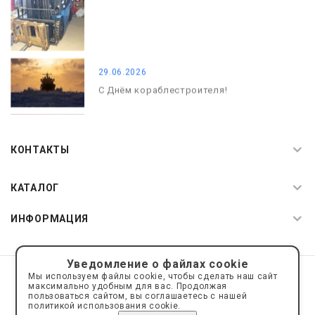
29.06.2026
С Днём кораблестроителя!
08.05.2026
С Днём Победы. Память, которая с
КОНТАКТЫ
нами
КАТАЛОГ
ИНФОРМАЦИЯ
Уведомление о файлах cookie
© 2019—2026 Интернет пространство АкваРос
sale@a-ros.ru
Мы используем файлы cookie, чтобы сделать наш сайт
Политика конфиденциальности
максимально удобным для вас. Продолжая
Политика обработки персональных данных
пользоваться сайтом, вы соглашаетесь с нашей
политикой использования cookie.