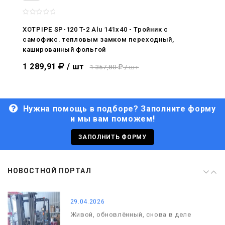
08.05.2026
С Днём Победы. Память, которая с
нами
XOTPIPE SP-120 T-2 Alu 141x40 - Тройник c
самофикс. тепловым замком переходный,
29.04.2026
кашированный фольгой
Живой, обновлённый, снова в деле
1 289,91
/ шт
1 357,80
/ шт
Нужна помощь в подборе? Заполните форму
и мы вам поможем!
29.06.2026
С Днём кораблестроителя!
ЗАПОЛНИТЬ ФОРМУ
08.05.2026
НОВОСТНОЙ ПОРТАЛ
С Днём Победы. Память, которая с
нами
29.04.2026
Живой, обновлённый, снова в деле