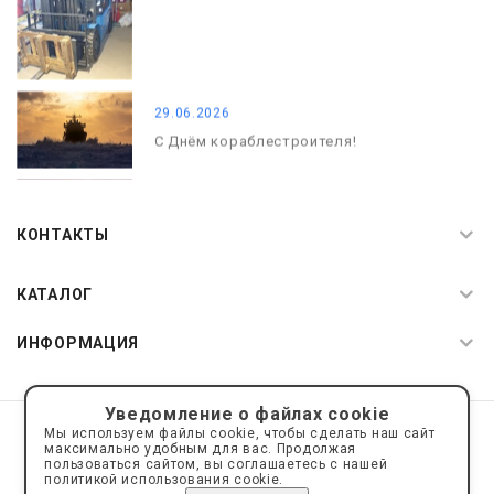
29.06.2026
С Днём кораблестроителя!
08.05.2026
С Днём Победы. Память, которая с
КОНТАКТЫ
нами
КАТАЛОГ
ИНФОРМАЦИЯ
Уведомление о файлах cookie
© 2019—2026 Интернет пространство АкваРос
sale@a-ros.ru
Мы используем файлы cookie, чтобы сделать наш сайт
Политика конфиденциальности
максимально удобным для вас. Продолжая
Политика обработки персональных данных
пользоваться сайтом, вы соглашаетесь с нашей
политикой использования cookie.