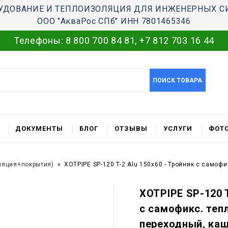
УДОВАНИЕ И ТЕПЛОИЗОЛЯЦИЯ ДЛЯ ИНЖЕНЕРНЫХ С
ООО "АкваРос СПб" ИНН 7801465346
Телефоны:
8 800 700 84 81
,
+7 812 703 16 44
ПОИСК ТОВАРА
ДОКУМЕНТЫ
БЛОГ
ОТЗЫВЫ
УСЛУГИ
ФОТО
ляция+покрытия)
XOTPIPE SP-120 T-2 Alu 150x60 - Тройник c само
XOTPIPE SP-120 T
c самофикс. те
переходный, ка