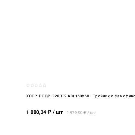
XOTPIPE SP-120 T-2 Alu 150x60 - Тройник c самоф
1 880,34
/ шт
1 979,30
/ шт