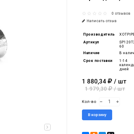
0 отзывов
Написать отзыв
Производитель
XOTPIP
Артикул
SP120T
60
Наличие
В нали
Срок поставки
1-14
календ
дней
1 880,34
/ шт
1 979,30
/ шт
Кол-во
В корзину