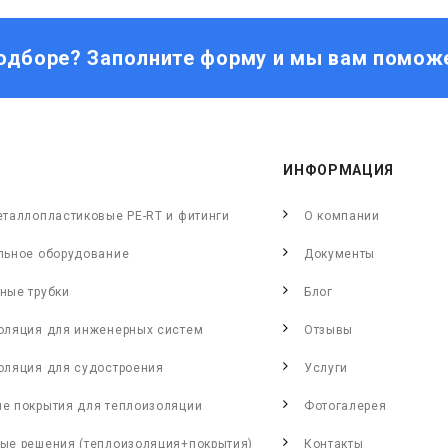
одборе? Заполните форму и мы вам помож
ИНФОРМАЦИЯ
еталлопластиковые PE-RT и фитинги
О компании
льное оборудование
Документы
ные трубки
Блог
оляция для инженерных систем
Отзывы
оляция для судостроения
Услуги
е покрытия для теплоизоляции
Фотогалерея
ые решения (теплоизоляция+покрытия)
Контакты