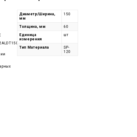
Диаметр/Ширина,
150
мм
Толщина, мм
60
Единица
шт
E
измерения
2ALDT150-
Тип Материала
SP-
120
чии
арных